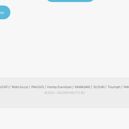
нок
UCATI
Moto Guzzi
PIAGGIO
Harley Davidson
KAWASAKI
SUZUKI
Triumph
YA
© 2010 - 2025 KEY-MOTO.RU