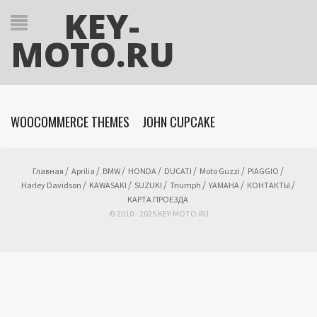
KEY-
MOTO.RU
WOOCOMMERCE THEMES
JOHN CUPCAKE
Главная
Aprilia
BMW
HONDA
DUCATI
Moto Guzzi
PIAGGIO
Harley Davidson
KAWASAKI
SUZUKI
Triumph
YAMAHA
КОНТАКТЫ
КАРТА ПРОЕЗДА
© 2010 - 2025 KEY-MOTO.RU