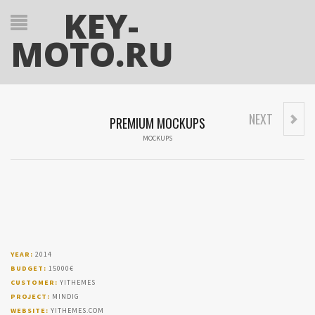
KEY-
MOTO.RU
NEXT
PREMIUM MOCKUPS
MOCKUPS
YEAR:
2014
BUDGET:
15000€
CUSTOMER:
YITHEMES
PROJECT:
MINDIG
WEBSITE:
YITHEMES.COM